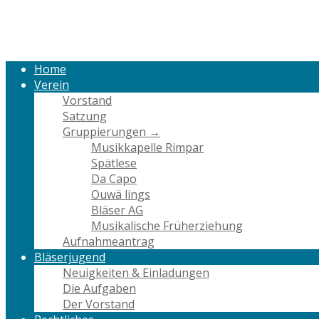
Skip
Home
to
content
Home
Verein
Vorstand
Satzung
Gruppierungen →
Musikkapelle Rimpar
Spätlese
Da Capo
Ouwä lings
Bläser AG
Musikalische Früherziehung
Aufnahmeantrag
Bläserjugend
Neuigkeiten & Einladungen
Die Aufgaben
Der Vorstand