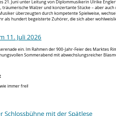
s 21. Juni unter Leitung von Diplommusikerin Ulrike Engle
kas, träumerische Walzer und konzertante Stücke – aber au
Musiker überzeugten durch kompetente Spielweise, wechsel
als hundert begeisterte Zuhörer, die sich aber wohlweisl
 11. Juli 2026
serenade ein. Im Rahmen der 900-Jahr-Feier des Marktes Rim
timmungsvollen Sommerabend mit abwechslungsreicher Blasmu
t
wie immer frei!
r Schlossbühne mit der Spätlese